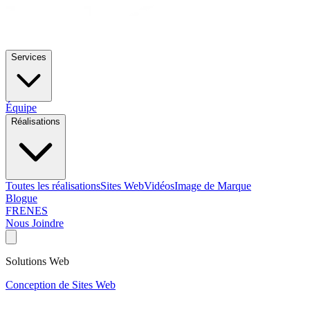
Services
Équipe
Réalisations
Toutes les réalisations
Sites Web
Vidéos
Image de Marque
Blogue
FR
EN
ES
Nous Joindre
Solutions Web
Conception de Sites Web