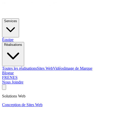
Services
Équipe
Réalisations
Toutes les réalisations
Sites Web
Vidéos
Image de Marque
Blogue
FR
EN
ES
Nous Joindre
Solutions Web
Conception de Sites Web