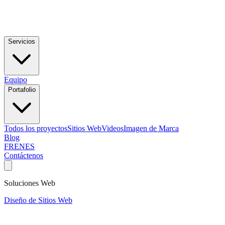
Servicios
Equipo
Portafolio
Todos los proyectos
Sitios Web
Videos
Imagen de Marca
Blog
FR
EN
ES
Contáctenos
Soluciones Web
Diseño de Sitios Web