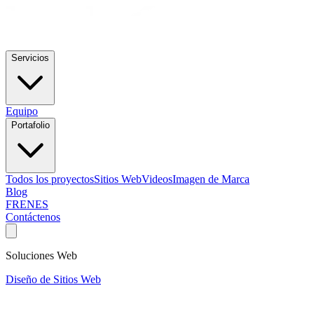
Servicios
Equipo
Portafolio
Todos los proyectos
Sitios Web
Videos
Imagen de Marca
Blog
FR
EN
ES
Contáctenos
Soluciones Web
Diseño de Sitios Web